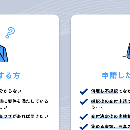
する方
申請し
分からない
何度も不採択
でな
請に要件を満たしている
採択後の交付申請
しい
う･･･
裏ワザ
があれば聞きたい
交付決定後の実績
集める書類、写真