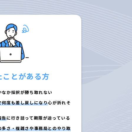
たことがある方
かなか採択が勝ち取れない
で何度も差し戻しになり
心が折れそ
報告
に行き詰って期限が迫っている
の多さ・複雑さや事務局とのやり取