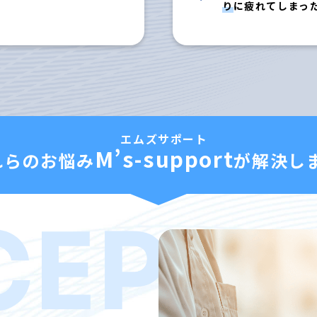
り
に疲れてしまっ
M’s-support
れらのお悩み
が
解決しま