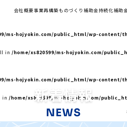
会社概要
事業再構築
ものづくり補助金
持続化補助
99/ms-hojyokin.com/public_html/wp-content/t
ll in
/home/xs820599/ms-hojyokin.com/public_
99/ms-hojyokin.com/public_html/wp-content/t
新着情報
l in
/home/xs820599/ms-hojyokin.com/public_h
NEWS